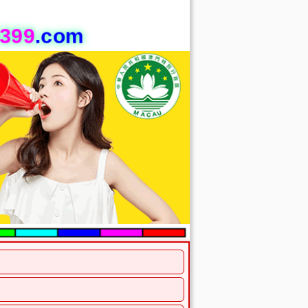
399
.com