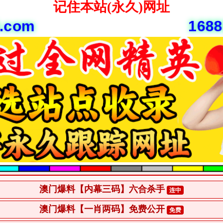
记住本站(永久)网址
9
.com
1688
澳门爆料【内幕三码】六合杀手
连中
澳门爆料【一肖两码】免费公开
免费