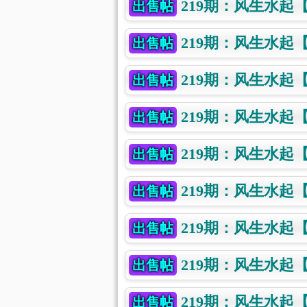
219期：风生水起
出售帖
219期：风生水起
出售帖
219期：风生水起
出售帖
219期：风生水起
出售帖
219期：风生水起
出售帖
219期：风生水起
出售帖
219期：风生水起
出售帖
219期：风生水起
出售帖
219期：风生水起
出售帖