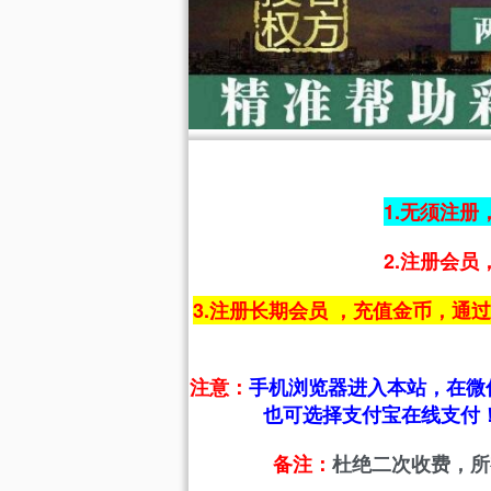
1.无须注
2.注册会
3.注册长期会员 ，充值金币，
注意：
手机浏览器进入本站，在微信
也可选择支付宝在线支付
备注：
杜绝二次收费，所