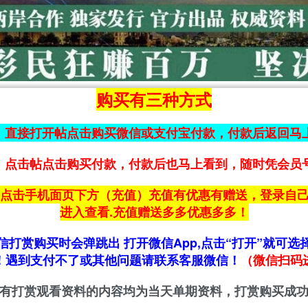
购买有三种方式
册，直接打开帖点击购买微信或支付宝付款，付款后返回马
员，点击帖点击购买付款，付款后也马上看到，随时凭会员
通过点击手机面页下方（充值）充值有优惠有赠送，登录自
进入查看.充值赠送多多优惠多多！
打赏购买时会弹跳出 打开微信App,点击“打开”就可
！遇到支付不了或其他问题请联系客服微信！
（微信扫码
有打赏观看资料的内容均为当天单期资料，打赏购买成