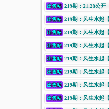
219期：21.28
出售帖
219期：风生水起
出售帖
219期：风生水起
出售帖
219期：风生水起
出售帖
219期：风生水起
出售帖
219期：风生水起
出售帖
219期：风生水起
出售帖
219期：风生水起
出售帖