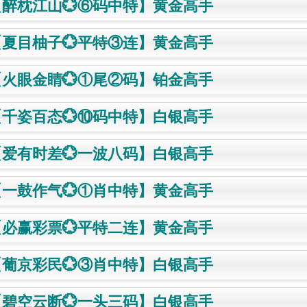
【醉枕江山💮⑥码中特】黄金高手
【夏目柚子💮平特③连】黄金高手
【火眼金睛💮①尾②码】铂金高手
【千姿百态💮⑩码中特】白银高手
【爱有时差💮一波八码】白银高手
【一鼓作气💮①肖中特】黄金高手
【必赢彩票💮平特二连】黄金高手
【葡京彩民💮③肖中特】白银高手
【碧空云断💮一头三码】白银高手