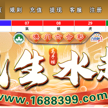
页
规 则
充 值
提 现
客 服
注 册