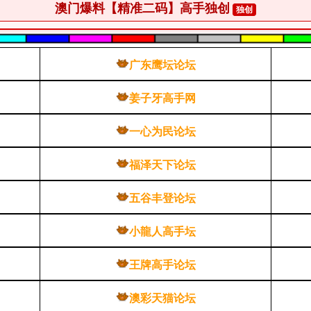
澳门爆料【精准二码】高手独创
独创
广东鹰坛论坛
姜子牙高手网
一心为民论坛
福泽天下论坛
五谷丰登论坛
小龍人高手坛
王牌高手论坛
澳彩天猫论坛